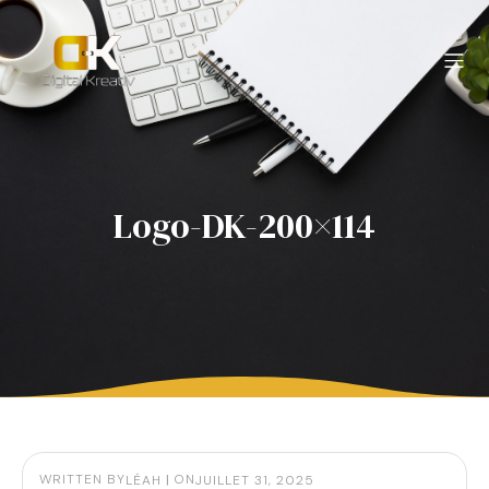
Logo-DK-200×114
WRITTEN BY
|
ON
LÉAH
JUILLET 31, 2025