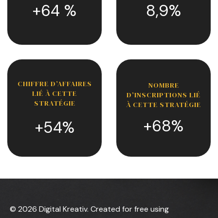
+64 %
8,9%
CHIFFRE D’AFFAIRES
NOMBRE
LIÉ À CETTE
D’INSCRIPTIONS LIÉ
STRATÉGIE
À CETTE STRATÉGIE
+68%
+54%
© 2026 Digital Kreativ. Created for free using